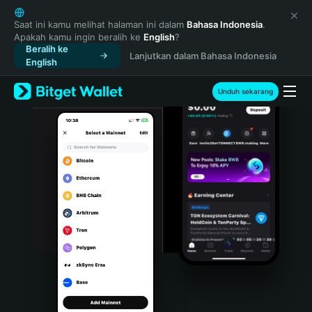
English
日本語
Saat ini kamu melihat halaman ini dalam
Bahasa Indonesia
.
Apakah kamu ingin beralih ke
English
?
Tiếng Việt
Beralih ke
Lanjutkan dalam Bahasa Indonesia
Русский
English
Español (Latinoamérica)
Türkçe
Unduh sekarang
Italiano
Français
Deutsch
简体中文
繁體中文
Português (Portugal)
Bahasa Indonesia
ภาษาไทย
हिन्दी
বাংলা
Español
Português (Brasil)
Español (Argentina)