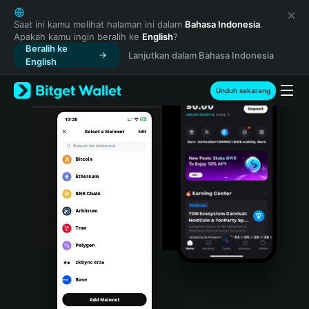
English
日本語
Saat ini kamu melihat halaman ini dalam
Bahasa Indonesia
.
Apakah kamu ingin beralih ke
English
?
Tiếng Việt
Beralih ke
Lanjutkan dalam Bahasa Indonesia
Русский
English
Español (Latinoamérica)
Türkçe
Unduh sekarang
Italiano
Français
Deutsch
简体中文
繁體中文
Português (Portugal)
Bahasa Indonesia
ภาษาไทย
हिन्दी
বাংলা
Español
Português (Brasil)
Español (Argentina)