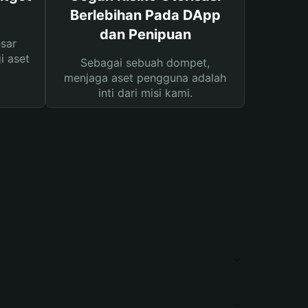
Berlebihan Pada DApp
dan Penipuan
sar
i aset
Sebagai sebuah dompet,
menjaga aset pengguna adalah
inti dari misi kami.