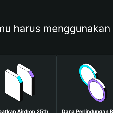
u harus menggunakan
atkan Airdrop 25th
Dana Perlindungan B