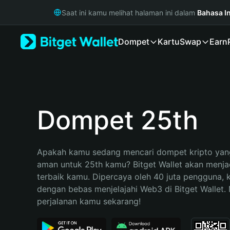
English
Saat ini kamu melihat halaman ini dalam
Bahasa I
日本語
Tiếng Việt
Dompet
Kartu
Swap
Earn
Русский
Español (Latinoamérica)
Türkçe
Italiano
Français
Deutsch
Dompet 25th
简体中文
繁體中文
Português (Portugal)
Apakah kamu sedang mencari dompet kripto yang
Bahasa Indonesia
aman untuk 25th kamu? Bitget Wallet akan menjadi
ภาษาไทย
terbaik kamu. Dipercaya oleh 40 juta pengguna, 
हिन्दी
dengan bebas menjelajahi Web3 di Bitget Wallet. M
বাংলা
perjalanan kamu sekarang!
Español
Português (Brasil)
Español (Argentina)