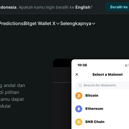
ndonesia
. Apakah kamu ingin beralih ke
English
?
Beralih ke
Predictions
Bitget Wallet X
Selengkapnya
 andal dan 
 pilihan 
kamu dapat 
ulai 