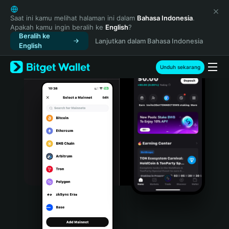
English
日本語
Saat ini kamu melihat halaman ini dalam
Bahasa Indonesia
.
Apakah kamu ingin beralih ke
English
?
Tiếng Việt
Beralih ke
Lanjutkan dalam Bahasa Indonesia
Русский
English
Español (Latinoamérica)
Türkçe
Unduh sekarang
Italiano
Français
Deutsch
简体中文
繁體中文
Português (Portugal)
Bahasa Indonesia
ภาษาไทย
हिन्दी
বাংলা
Español
Português (Brasil)
Español (Argentina)