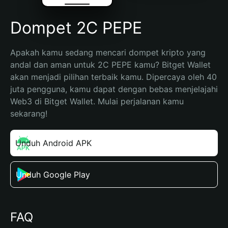
Dompet 2C PEPE
Apakah kamu sedang mencari dompet kripto yang 
andal dan aman untuk 2C PEPE kamu? Bitget Wallet 
akan menjadi pilihan terbaik kamu. Dipercaya oleh 40 
juta pengguna, kamu dapat dengan bebas menjelajahi 
Web3 di Bitget Wallet. Mulai perjalanan kamu 
sekarang!
Unduh Android APK
Unduh Google Play
FAQ