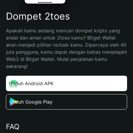
Dompet 2toes
Apakah kamu sedang mencari dompet kripto yang 
andal dan aman untuk 2toes kamu? Bitget Wallet 
akan menjadi pilihan terbaik kamu. Dipercaya oleh 40 
juta pengguna, kamu dapat dengan bebas menjelajahi 
Web3 di Bitget Wallet. Mulai perjalanan kamu 
sekarang!
Unduh Android APK
Unduh Google Play
FAQ