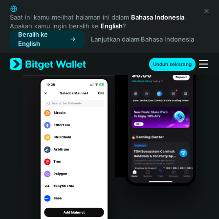
English
日本語
Saat ini kamu melihat halaman ini dalam
Bahasa Indonesia
.
Apakah kamu ingin beralih ke
English
?
Tiếng Việt
Beralih ke
Lanjutkan dalam Bahasa Indonesia
Русский
English
Español (Latinoamérica)
Türkçe
Unduh sekarang
Italiano
Français
Deutsch
简体中文
繁體中文
Português (Portugal)
Bahasa Indonesia
ภาษาไทย
हिन्दी
বাংলা
Español
Português (Brasil)
Español (Argentina)