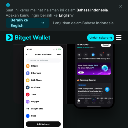
English
日本語
Saat ini kamu melihat halaman ini dalam
Bahasa Indonesia
.
Apakah kamu ingin beralih ke
English
?
Tiếng Việt
Beralih ke
Lanjutkan dalam Bahasa Indonesia
Русский
English
Español (Latinoamérica)
Türkçe
Unduh sekarang
Italiano
Français
Deutsch
简体中文
繁體中文
Português (Portugal)
Bahasa Indonesia
ภาษาไทย
हिन्दी
বাংলা
Español
Português (Brasil)
Español (Argentina)