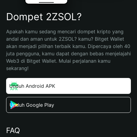
Dompet 2ZSOL?
Apakah kamu sedang mencari dompet kripto yang 
andal dan aman untuk 2ZSOL? kamu? Bitget Wallet 
akan menjadi pilihan terbaik kamu. Dipercaya oleh 40 
juta pengguna, kamu dapat dengan bebas menjelajahi 
Web3 di Bitget Wallet. Mulai perjalanan kamu 
sekarang!
Unduh Android APK
Unduh Google Play
FAQ