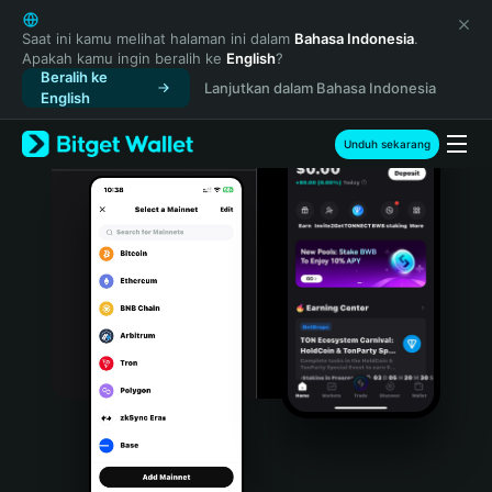
English
日本語
Saat ini kamu melihat halaman ini dalam
Bahasa Indonesia
.
Apakah kamu ingin beralih ke
English
?
Tiếng Việt
Beralih ke
Lanjutkan dalam Bahasa Indonesia
Русский
English
Español (Latinoamérica)
Türkçe
Unduh sekarang
Italiano
Français
Deutsch
简体中文
繁體中文
Português (Portugal)
Bahasa Indonesia
ภาษาไทย
हिन्दी
বাংলা
Español
Português (Brasil)
Español (Argentina)