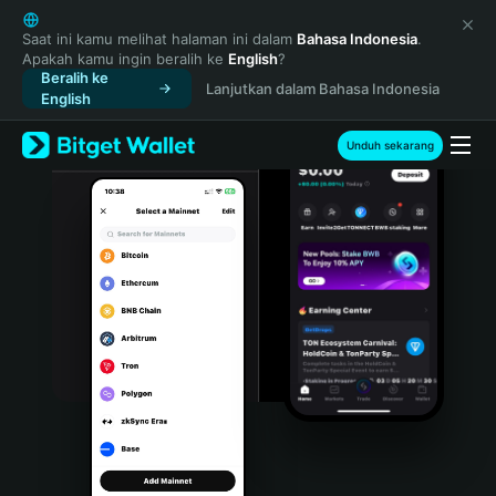
English
日本語
Saat ini kamu melihat halaman ini dalam
Bahasa Indonesia
.
Apakah kamu ingin beralih ke
English
?
Tiếng Việt
Beralih ke
Lanjutkan dalam Bahasa Indonesia
Русский
English
Español (Latinoamérica)
Türkçe
Unduh sekarang
Italiano
Français
Deutsch
简体中文
繁體中文
Português (Portugal)
Bahasa Indonesia
ภาษาไทย
हिन्दी
বাংলা
Español
Português (Brasil)
Español (Argentina)