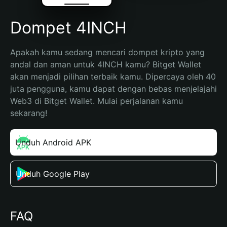
Dompet 4INCH
Apakah kamu sedang mencari dompet kripto yang 
andal dan aman untuk 4INCH kamu? Bitget Wallet 
akan menjadi pilihan terbaik kamu. Dipercaya oleh 40 
juta pengguna, kamu dapat dengan bebas menjelajahi 
Web3 di Bitget Wallet. Mulai perjalanan kamu 
sekarang!
Unduh Android APK
Unduh Google Play
FAQ