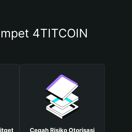
ompet 4TITCOIN
itget
Cegah Risiko Otorisasi