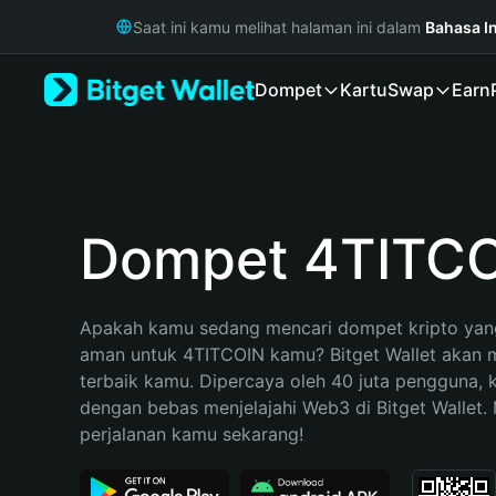
English
Saat ini kamu melihat halaman ini dalam
Bahasa I
日本語
Tiếng Việt
Dompet
Kartu
Swap
Earn
Русский
Español (Latinoamérica)
Türkçe
Italiano
Français
Deutsch
Dompet 4TITC
简体中文
繁體中文
Português (Portugal)
Apakah kamu sedang mencari dompet kripto yang
Bahasa Indonesia
aman untuk 4TITCOIN kamu? Bitget Wallet akan me
ภาษาไทย
terbaik kamu. Dipercaya oleh 40 juta pengguna, 
हिन्दी
dengan bebas menjelajahi Web3 di Bitget Wallet. M
বাংলা
perjalanan kamu sekarang!
Español
Português (Brasil)
Español (Argentina)