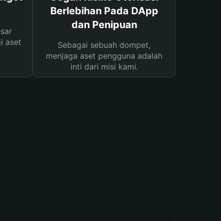
Berlebihan Pada DApp
dan Penipuan
sar
i aset
Sebagai sebuah dompet,
menjaga aset pengguna adalah
inti dari misi kami.