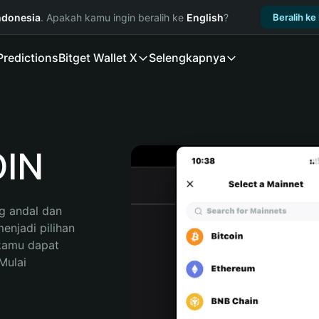
ndonesia
. Apakah kamu ingin beralih ke
English
?
Beralih ke
Predictions
Bitget Wallet X
Selengkapnya
OIN
 andal dan 
njadi pilihan 
kamu dapat 
ulai 