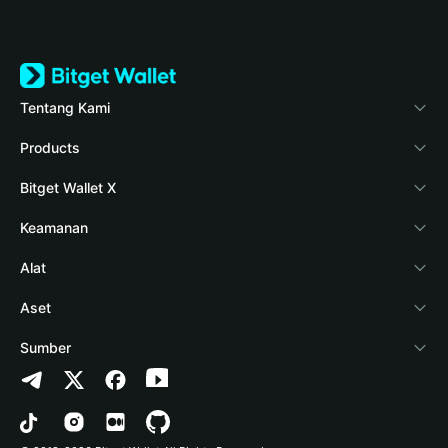
Tentang Kami
Bitget Wallet
Products
Blog
Crypto Card
Bitget Wallet X
Verifikasi keaslian
Stablecoin Earn
Pengembang
Keamanan
Berita kripto
Payfi Crypto
Hubungkan dompet
Dana perlindungan
Alat
Pusat Bantuan
Crypto Swap API
Bitget Wallet Pay
Teknologi keamanan
Beli kripto
Aset
Hubungi Kami
Altcoin Season Index
Listing proyek
Deteksi otorisasi
Arbitrum
Sumber
Sumber merek
Prediction Markets
Deteksi kontrak
Avalanche
Kebijakan Privasi
Karier
DApp
Transfer batch
Bitcoin
Persetujuan Pengguna