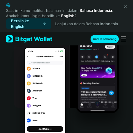
English
日本語
Saat ini kamu melihat halaman ini dalam
Bahasa Indonesia
.
Apakah kamu ingin beralih ke
English
?
Tiếng Việt
Beralih ke
Lanjutkan dalam Bahasa Indonesia
Русский
English
Español (Latinoamérica)
Türkçe
Unduh sekarang
Italiano
Français
Deutsch
简体中文
繁體中文
Português (Portugal)
Bahasa Indonesia
ภาษาไทย
हिन्दी
বাংলা
Español
Português (Brasil)
Español (Argentina)