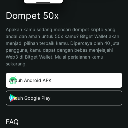
Dompet 50x
Apakah kamu sedang mencari dompet kripto yang 
andal dan aman untuk 50x kamu? Bitget Wallet akan 
menjadi pilihan terbaik kamu. Dipercaya oleh 40 juta 
pengguna, kamu dapat dengan bebas menjelajahi 
Web3 di Bitget Wallet. Mulai perjalanan kamu 
sekarang!
Unduh Android APK
Unduh Google Play
FAQ