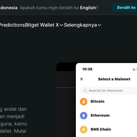
ndonesia
. Apakah kamu ingin beralih ke
English
?
Beralih ke
Predictions
Bitget Wallet X
Selengkapnya
 andal dan 
n menjadi 
gguna, kamu 
llet. Mulai 