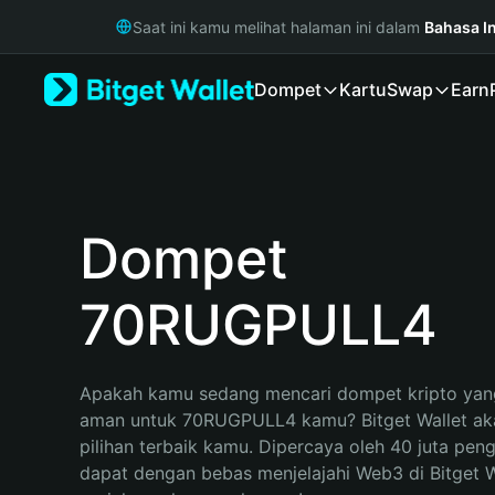
English
Saat ini kamu melihat halaman ini dalam
Bahasa I
日本語
Tiếng Việt
Dompet
Kartu
Swap
Earn
Русский
Español (Latinoamérica)
Türkçe
Italiano
Français
Deutsch
Dompet
简体中文
繁體中文
70RUGPULL4
Português (Portugal)
Bahasa Indonesia
ภาษาไทย
हिन्दी
Apakah kamu sedang mencari dompet kripto yang
বাংলা
aman untuk 70RUGPULL4 kamu? Bitget Wallet aka
Español
pilihan terbaik kamu. Dipercaya oleh 40 juta pen
Português (Brasil)
dapat dengan bebas menjelajahi Web3 di Bitget Wa
Español (Argentina)