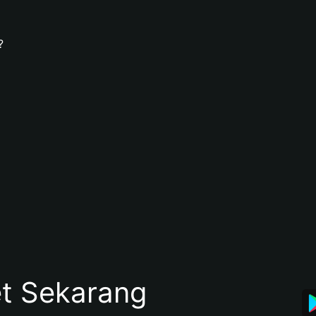
?
et Sekarang