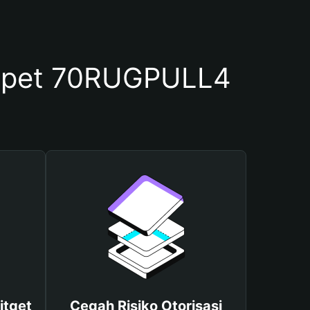
mpet 70RUGPULL4
itget
Cegah Risiko Otorisasi