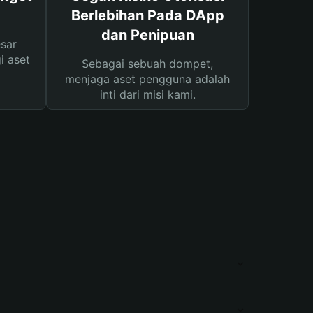
Berlebihan Pada DApp
dan Penipuan
sar
i aset
Sebagai sebuah dompet,
menjaga aset pengguna adalah
inti dari misi kami.