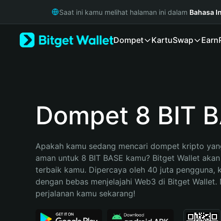
English
Saat ini kamu melihat halaman ini dalam
Bahasa I
日本語
Tiếng Việt
Dompet
Kartu
Swap
Earn
Русский
Español (Latinoamérica)
Türkçe
Italiano
Français
Deutsch
Dompet 8 BIT 
简体中文
繁體中文
Português (Portugal)
Apakah kamu sedang mencari dompet kripto yang
Bahasa Indonesia
aman untuk 8 BIT BASE kamu? Bitget Wallet akan m
ภาษาไทย
terbaik kamu. Dipercaya oleh 40 juta pengguna, 
हिन्दी
dengan bebas menjelajahi Web3 di Bitget Wallet. M
বাংলা
perjalanan kamu sekarang!
Español
Português (Brasil)
Español (Argentina)