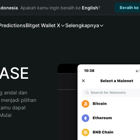
ndonesia
. Apakah kamu ingin beralih ke
English
?
Beralih ke
Predictions
Bitget Wallet X
Selengkapnya
BASE
 andal dan 
enjadi pilihan 
kamu dapat 
ulai 