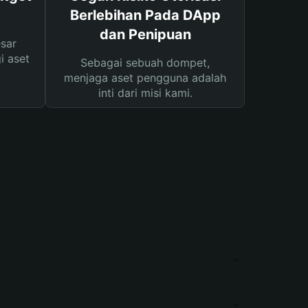
Berlebihan Pada DApp
dan Penipuan
sar
i aset
Sebagai sebuah dompet,
menjaga aset pengguna adalah
inti dari misi kami.