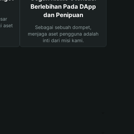
Berlebihan Pada DApp
dan Penipuan
sar
i aset
Sebagai sebuah dompet,
menjaga aset pengguna adalah
inti dari misi kami.