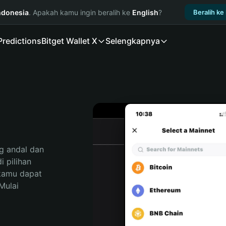
ndonesia
. Apakah kamu ingin beralih ke
English
?
Beralih ke
Predictions
Bitget Wallet X
Selengkapnya
 andal dan 
 pilihan 
kamu dapat 
ulai 