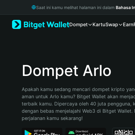
English
Saat ini kamu melihat halaman ini dalam
Bahasa I
日本語
Tiếng Việt
Dompet
Kartu
Swap
Earn
Русский
Español (Latinoamérica)
Türkçe
Italiano
Français
Deutsch
Dompet Arlo
简体中文
繁體中文
Português (Portugal)
Apakah kamu sedang mencari dompet kripto yang
Bahasa Indonesia
aman untuk Arlo kamu? Bitget Wallet akan menjadi
ภาษาไทย
terbaik kamu. Dipercaya oleh 40 juta pengguna, 
हिन्दी
dengan bebas menjelajahi Web3 di Bitget Wallet. M
বাংলা
perjalanan kamu sekarang!
Español
Português (Brasil)
Español (Argentina)