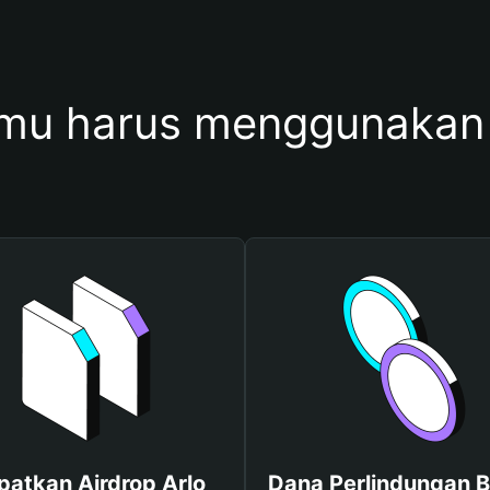
mu harus menggunakan 
patkan Airdrop Arlo
Dana Perlindungan B