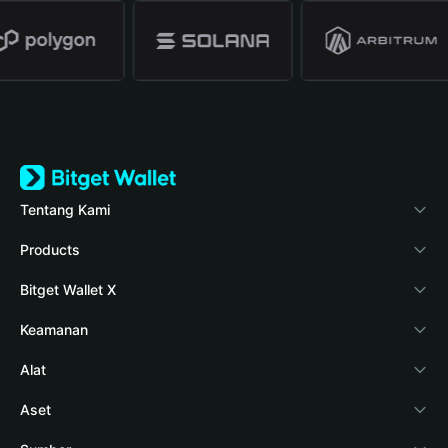
Tentang Kami
Bitget Wallet
Products
Blog
Crypto Card
Bitget Wallet X
Verifikasi keaslian
Stablecoin Earn
Pengembang
Keamanan
Berita kripto
Payfi Crypto
Hubungkan dompet
Dana perlindungan
Alat
Pusat Bantuan
Crypto Swap API
Bitget Wallet Pay
Teknologi keamanan
Beli kripto
Aset