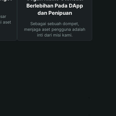
Berlebihan Pada DApp
dan Penipuan
sar
i aset
Sebagai sebuah dompet,
menjaga aset pengguna adalah
inti dari misi kami.