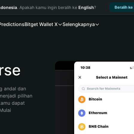
ndonesia
. Apakah kamu ingin beralih ke
English
?
Beralih ke
Predictions
Bitget Wallet X
Selengkapnya
rse
 andal dan 
enjadi pilihan 
kamu dapat 
ulai 