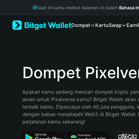
English
Saat ini kamu melihat halaman ini dalam
Bahasa I
日本語
Tiếng Việt
Dompet
Kartu
Swap
Earn
Русский
Español (Latinoamérica)
Türkçe
Italiano
Français
Deutsch
Dompet Pixelve
简体中文
繁體中文
Português (Portugal)
Apakah kamu sedang mencari dompet kripto yang
Bahasa Indonesia
aman untuk Pixelverse kamu? Bitget Wallet akan m
ภาษาไทย
terbaik kamu. Dipercaya oleh 40 juta pengguna, 
हिन्दी
dengan bebas menjelajahi Web3 di Bitget Wallet. M
বাংলা
perjalanan kamu sekarang!
Español
Português (Brasil)
Español (Argentina)