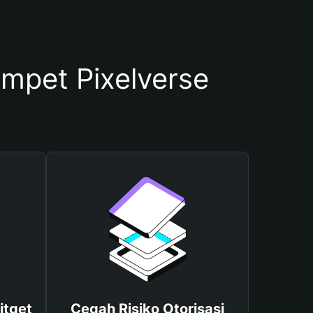
pet Pixelverse
itget
Cegah Risiko Otorisasi