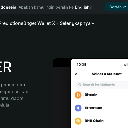
ndonesia
. Apakah kamu ingin beralih ke
English
?
Beralih ke
Predictions
Bitget Wallet X
Selengkapnya
ER
 andal dan 
jadi pilihan 
kamu dapat 
ulai 