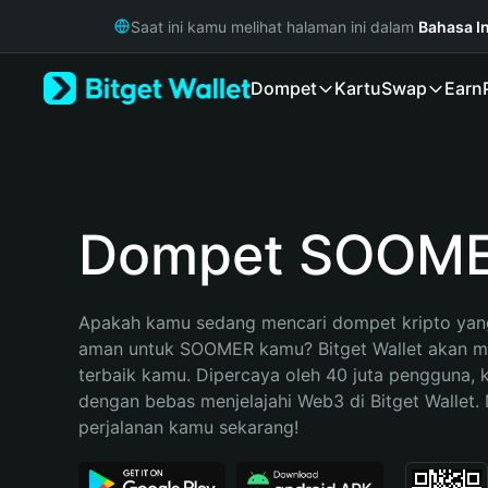
English
Saat ini kamu melihat halaman ini dalam
Bahasa I
日本語
Tiếng Việt
Dompet
Kartu
Swap
Earn
Русский
Español (Latinoamérica)
Türkçe
Italiano
Français
Deutsch
Dompet SOOM
简体中文
繁體中文
Português (Portugal)
Apakah kamu sedang mencari dompet kripto yang
Bahasa Indonesia
aman untuk SOOMER kamu? Bitget Wallet akan men
ภาษาไทย
terbaik kamu. Dipercaya oleh 40 juta pengguna, 
हिन्दी
dengan bebas menjelajahi Web3 di Bitget Wallet. M
বাংলা
perjalanan kamu sekarang!
Español
Português (Brasil)
Español (Argentina)