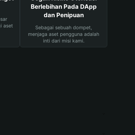
Berlebihan Pada DApp
dan Penipuan
sar
i aset
Sebagai sebuah dompet,
menjaga aset pengguna adalah
inti dari misi kami.