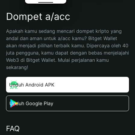
Dompet a/acc
Apakah kamu sedang mencari dompet kripto yang 
andal dan aman untuk a/acc kamu? Bitget Wallet 
akan menjadi pilihan terbaik kamu. Dipercaya oleh 40 
juta pengguna, kamu dapat dengan bebas menjelajahi 
Web3 di Bitget Wallet. Mulai perjalanan kamu 
sekarang!
Unduh Android APK
Unduh Google Play
FAQ