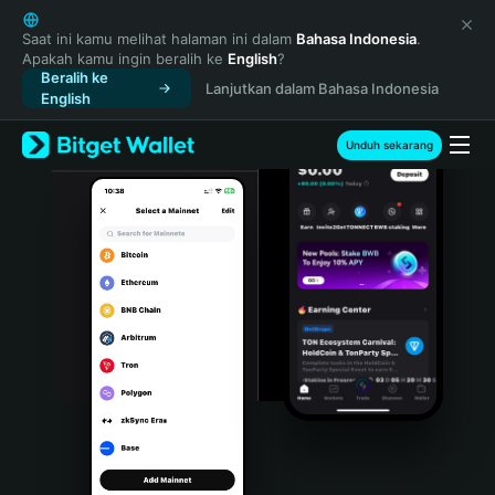
English
日本語
Saat ini kamu melihat halaman ini dalam
Bahasa Indonesia
.
Apakah kamu ingin beralih ke
English
?
Tiếng Việt
Beralih ke
Lanjutkan dalam Bahasa Indonesia
Русский
English
Español (Latinoamérica)
Türkçe
Unduh sekarang
Italiano
Français
Deutsch
简体中文
繁體中文
Português (Portugal)
Bahasa Indonesia
ภาษาไทย
हिन्दी
বাংলা
Español
Português (Brasil)
Español (Argentina)