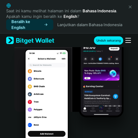
English
日本語
Saat ini kamu melihat halaman ini dalam
Bahasa Indonesia
.
Apakah kamu ingin beralih ke
English
?
Tiếng Việt
Beralih ke
Lanjutkan dalam Bahasa Indonesia
Русский
English
Español (Latinoamérica)
Türkçe
Unduh sekarang
Italiano
Français
Deutsch
简体中文
繁體中文
Português (Portugal)
Bahasa Indonesia
ภาษาไทย
हिन्दी
বাংলা
Español
Português (Brasil)
Español (Argentina)