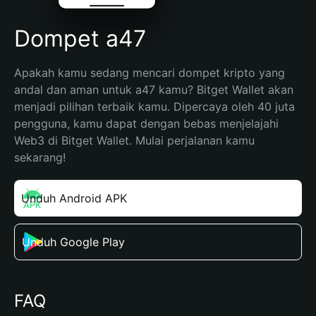
Dompet a47
Apakah kamu sedang mencari dompet kripto yang 
andal dan aman untuk a47 kamu? Bitget Wallet akan 
menjadi pilihan terbaik kamu. Dipercaya oleh 40 juta 
pengguna, kamu dapat dengan bebas menjelajahi 
Web3 di Bitget Wallet. Mulai perjalanan kamu 
sekarang!
Unduh Android APK
Unduh Google Play
FAQ