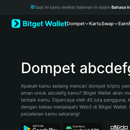
English
Saat ini kamu melihat halaman ini dalam
Bahasa I
日本語
Tiếng Việt
Dompet
Kartu
Swap
Earn
Русский
Español (Latinoamérica)
Türkçe
Italiano
Français
Deutsch
Dompet abcdef
简体中文
繁體中文
Português (Portugal)
Apakah kamu sedang mencari dompet kripto yang
Bahasa Indonesia
aman untuk abcdefg kamu? Bitget Wallet akan menj
ภาษาไทย
terbaik kamu. Dipercaya oleh 40 juta pengguna, 
हिन्दी
dengan bebas menjelajahi Web3 di Bitget Wallet. M
বাংলা
perjalanan kamu sekarang!
Español
Português (Brasil)
Español (Argentina)