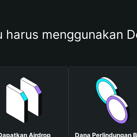
 harus menggunakan D
Dapatkan Airdrop
Dana Perlindungan B