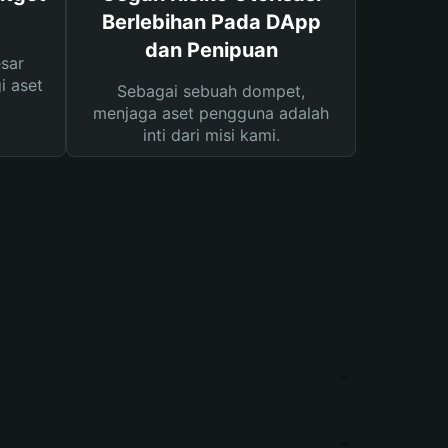
Berlebihan Pada DApp
dan Penipuan
sar
i aset
Sebagai sebuah dompet,
menjaga aset pengguna adalah
inti dari misi kami.