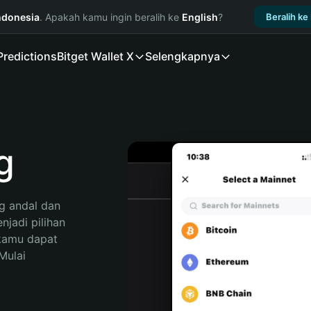
ndonesia
. Apakah kamu ingin beralih ke
English
?
Beralih ke
Predictions
Bitget Wallet X
Selengkapnya
g
 andal dan 
adi pilihan 
kamu dapat 
ulai 