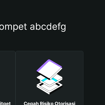
ompet abcdefg
itget
Cegah Risiko Otorisasi