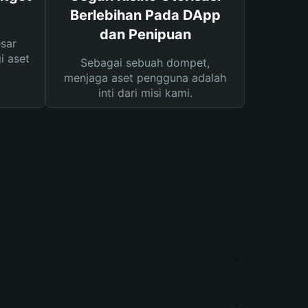
Berlebihan Pada DApp
dan Penipuan
sar
i aset
Sebagai sebuah dompet,
menjaga aset pengguna adalah
inti dari misi kami.