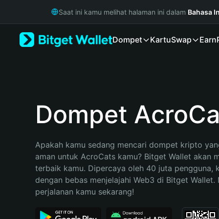
English
Saat ini kamu melihat halaman ini dalam
Bahasa I
日本語
Tiếng Việt
Dompet
Kartu
Swap
Earn
Русский
Español (Latinoamérica)
Türkçe
Italiano
Français
Deutsch
Dompet AcroCa
简体中文
繁體中文
Português (Portugal)
Apakah kamu sedang mencari dompet kripto yang
Bahasa Indonesia
aman untuk AcroCats kamu? Bitget Wallet akan me
ภาษาไทย
terbaik kamu. Dipercaya oleh 40 juta pengguna, 
हिन्दी
dengan bebas menjelajahi Web3 di Bitget Wallet. M
বাংলা
perjalanan kamu sekarang!
Español
Português (Brasil)
Español (Argentina)