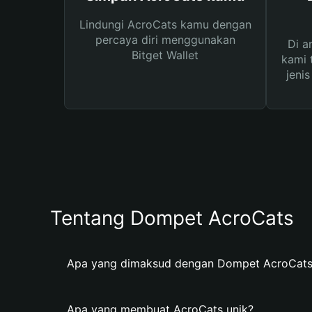
Lindungi AcroCats kamu dengan
percaya diri menggunakan
Di a
Bitget Wallet
kami 
jeni
Tentang Dompet AcroCats
Apa yang dimaksud dengan Dompet AcroCat
Apa yang membuat AcroCats unik?