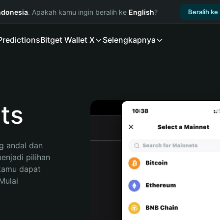
ndonesia
. Apakah kamu ingin beralih ke
English
?
Beralih ke
Predictions
Bitget Wallet X
Selengkapnya
ts
 andal dan 
njadi pilihan 
kamu dapat 
ulai 