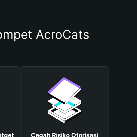
ompet AcroCats
itget
Cegah Risiko Otorisasi