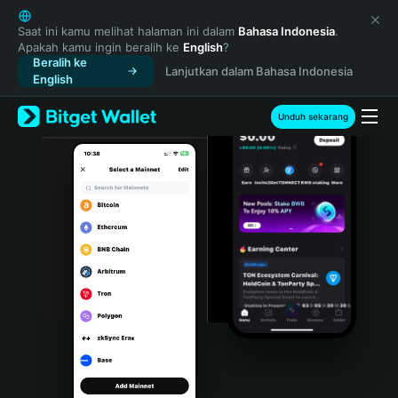
English
日本語
Saat ini kamu melihat halaman ini dalam
Bahasa Indonesia
.
Apakah kamu ingin beralih ke
English
?
Tiếng Việt
Beralih ke
Lanjutkan dalam Bahasa Indonesia
Русский
English
Español (Latinoamérica)
Türkçe
Unduh sekarang
Italiano
Français
Deutsch
简体中文
繁體中文
Português (Portugal)
Bahasa Indonesia
ภาษาไทย
हिन्दी
বাংলা
Español
Português (Brasil)
Español (Argentina)