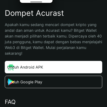
Dompet Acurast
Apakah kamu sedang mencari dompet kripto yang 
andal dan aman untuk Acurast kamu? Bitget Wallet 
akan menjadi pilihan terbaik kamu. Dipercaya oleh 40 
juta pengguna, kamu dapat dengan bebas menjelajahi 
Web3 di Bitget Wallet. Mulai perjalanan kamu 
sekarang!
Unduh Android APK
Unduh Google Play
FAQ