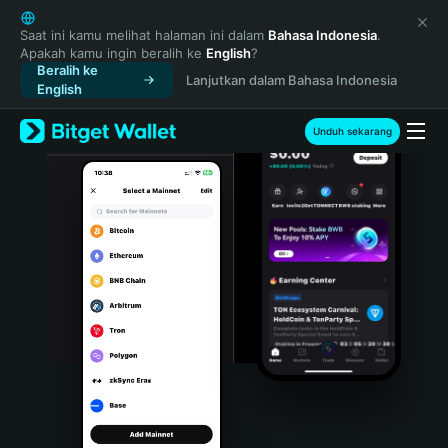
English
日本語
Saat ini kamu melihat halaman ini dalam
Bahasa Indonesia
.
Apakah kamu ingin beralih ke
English
?
Tiếng Việt
Beralih ke
Lanjutkan dalam Bahasa Indonesia
Русский
English
Español (Latinoamérica)
Türkçe
Unduh sekarang
Italiano
Français
Deutsch
简体中文
繁體中文
Português (Portugal)
Bahasa Indonesia
ภาษาไทย
हिन्दी
বাংলা
Español
Português (Brasil)
Español (Argentina)