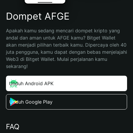
Dompet AFGE
Apakah kamu sedang mencari dompet kripto yang 
andal dan aman untuk AFGE kamu? Bitget Wallet 
akan menjadi pilihan terbaik kamu. Dipercaya oleh 40 
juta pengguna, kamu dapat dengan bebas menjelajahi 
Web3 di Bitget Wallet. Mulai perjalanan kamu 
sekarang!
Unduh Android APK
Unduh Google Play
FAQ