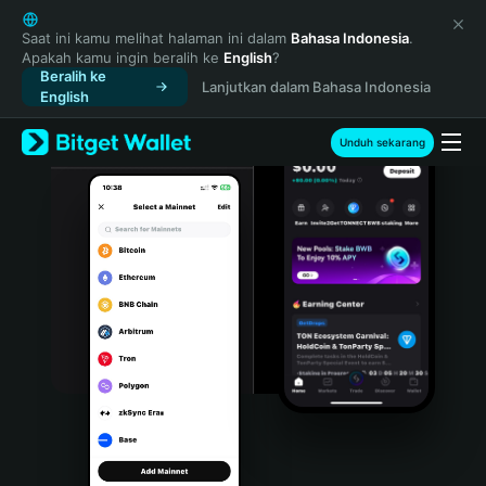
English
日本語
Saat ini kamu melihat halaman ini dalam
Bahasa Indonesia
.
Apakah kamu ingin beralih ke
English
?
Tiếng Việt
Beralih ke
Lanjutkan dalam Bahasa Indonesia
Русский
English
Español (Latinoamérica)
Türkçe
Unduh sekarang
Italiano
Français
Deutsch
简体中文
繁體中文
Português (Portugal)
Bahasa Indonesia
ภาษาไทย
हिन्दी
বাংলা
Español
Português (Brasil)
Español (Argentina)