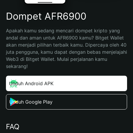
Dompet AFR6900
Apakah kamu sedang mencari dompet kripto yang 
andal dan aman untuk AFR6900 kamu? Bitget Wallet 
akan menjadi pilihan terbaik kamu. Dipercaya oleh 40 
juta pengguna, kamu dapat dengan bebas menjelajahi 
Web3 di Bitget Wallet. Mulai perjalanan kamu 
sekarang!
Unduh Android APK
Unduh Google Play
FAQ