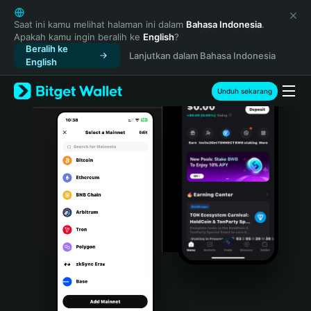
English
日本語
Saat ini kamu melihat halaman ini dalam
Bahasa Indonesia
.
Apakah kamu ingin beralih ke
English
?
Tiếng Việt
Beralih ke
Lanjutkan dalam Bahasa Indonesia
Русский
English
Español (Latinoamérica)
Türkçe
Unduh sekarang
Italiano
Français
Deutsch
简体中文
繁體中文
Português (Portugal)
Bahasa Indonesia
ภาษาไทย
हिन्दी
বাংলা
Español
Português (Brasil)
Español (Argentina)