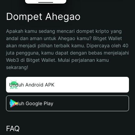
Dompet Ahegao
Apakah kamu sedang mencari dompet kripto yang 
andal dan aman untuk Ahegao kamu? Bitget Wallet 
akan menjadi pilihan terbaik kamu. Dipercaya oleh 40 
juta pengguna, kamu dapat dengan bebas menjelajahi 
Web3 di Bitget Wallet. Mulai perjalanan kamu 
sekarang!
Unduh Android APK
Unduh Google Play
FAQ