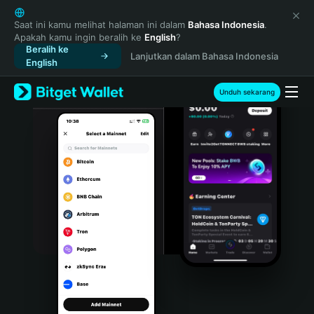
English
日本語
Saat ini kamu melihat halaman ini dalam
Bahasa Indonesia
.
Apakah kamu ingin beralih ke
English
?
Tiếng Việt
Beralih ke
Lanjutkan dalam Bahasa Indonesia
Русский
English
Español (Latinoamérica)
Türkçe
Unduh sekarang
Italiano
Français
Deutsch
简体中文
繁體中文
Português (Portugal)
Bahasa Indonesia
ภาษาไทย
हिन्दी
বাংলা
Español
Português (Brasil)
Español (Argentina)