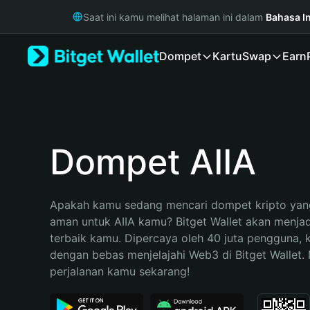
English
Saat ini kamu melihat halaman ini dalam
Bahasa I
日本語
Tiếng Việt
Dompet
Kartu
Swap
Earn
Русский
Español (Latinoamérica)
Türkçe
Italiano
Français
Deutsch
Dompet AIIA
简体中文
繁體中文
Português (Portugal)
Apakah kamu sedang mencari dompet kripto yang
Bahasa Indonesia
aman untuk AIIA kamu? Bitget Wallet akan menjadi 
ภาษาไทย
terbaik kamu. Dipercaya oleh 40 juta pengguna, 
हिन्दी
dengan bebas menjelajahi Web3 di Bitget Wallet. M
বাংলা
perjalanan kamu sekarang!
Español
Português (Brasil)
Español (Argentina)