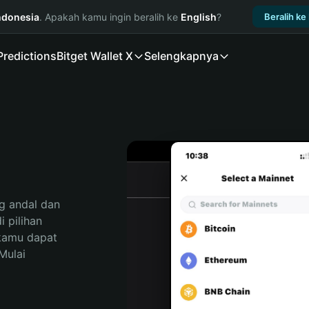
ndonesia
. Apakah kamu ingin beralih ke
English
?
Beralih ke
Predictions
Bitget Wallet X
Selengkapnya
 andal dan 
pilihan 
kamu dapat 
ulai 