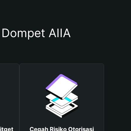
Dompet AIIA
itget
Cegah Risiko Otorisasi