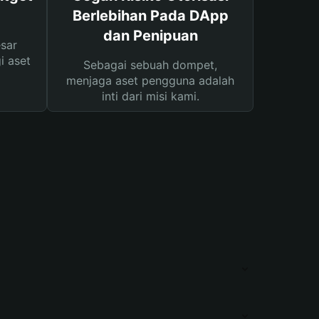
Berlebihan Pada DApp
dan Penipuan
sar
i aset
Sebagai sebuah dompet,
menjaga aset pengguna adalah
inti dari misi kami.