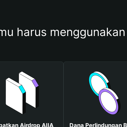
mu harus menggunakan 
patkan Airdrop AIIA
Dana Perlindungan B