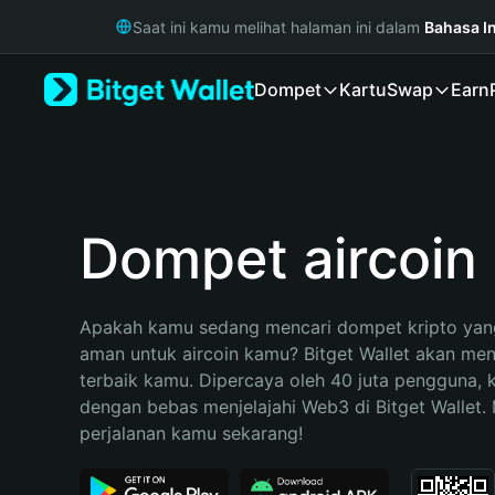
English
Saat ini kamu melihat halaman ini dalam
Bahasa I
日本語
Tiếng Việt
Dompet
Kartu
Swap
Earn
Русский
Español (Latinoamérica)
Türkçe
Italiano
Français
Deutsch
Dompet aircoin
简体中文
繁體中文
Português (Portugal)
Apakah kamu sedang mencari dompet kripto yang
Bahasa Indonesia
aman untuk aircoin kamu? Bitget Wallet akan menja
ภาษาไทย
terbaik kamu. Dipercaya oleh 40 juta pengguna, 
हिन्दी
dengan bebas menjelajahi Web3 di Bitget Wallet. M
বাংলা
perjalanan kamu sekarang!
Español
Português (Brasil)
Español (Argentina)