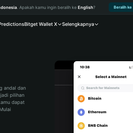
ndonesia
. Apakah kamu ingin beralih ke
English
?
Beralih ke
Predictions
Bitget Wallet X
Selengkapnya
 andal dan 
di pilihan 
kamu dapat 
ulai 