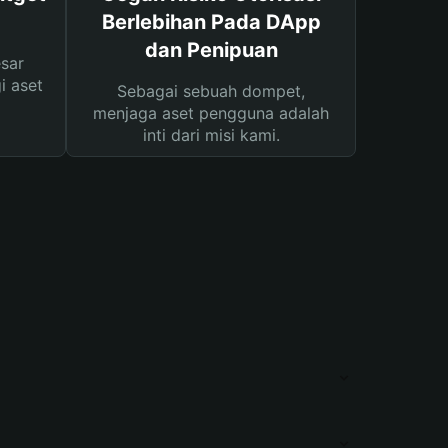
Berlebihan Pada DApp
dan Penipuan
sar
i aset
Sebagai sebuah dompet,
menjaga aset pengguna adalah
inti dari misi kami.