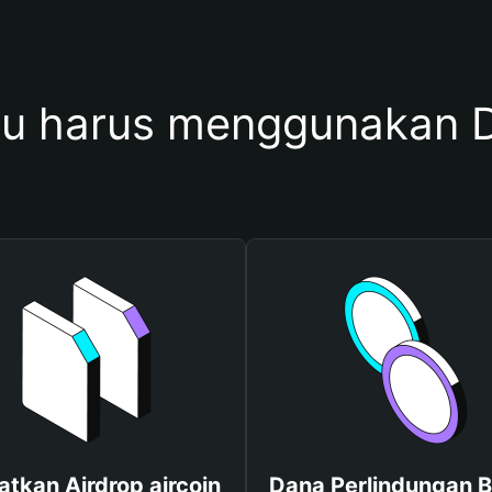
 harus menggunakan D
tkan Airdrop aircoin
Dana Perlindungan B