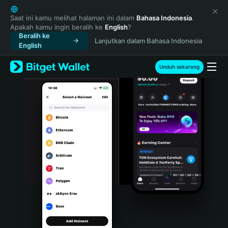
English
日本語
Saat ini kamu melihat halaman ini dalam
Bahasa Indonesia
.
Apakah kamu ingin beralih ke
English
?
Tiếng Việt
Beralih ke
Lanjutkan dalam Bahasa Indonesia
Русский
English
Español (Latinoamérica)
Türkçe
Unduh sekarang
Italiano
Français
Deutsch
简体中文
繁體中文
Português (Portugal)
Bahasa Indonesia
ภาษาไทย
हिन्दी
বাংলা
Español
Português (Brasil)
Español (Argentina)