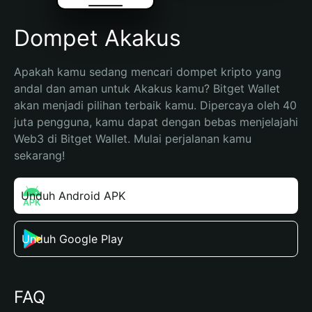
Dompet Akakus
Apakah kamu sedang mencari dompet kripto yang 
andal dan aman untuk Akakus kamu? Bitget Wallet 
akan menjadi pilihan terbaik kamu. Dipercaya oleh 40 
juta pengguna, kamu dapat dengan bebas menjelajahi 
Web3 di Bitget Wallet. Mulai perjalanan kamu 
sekarang!
Unduh Android APK
Unduh Google Play
FAQ