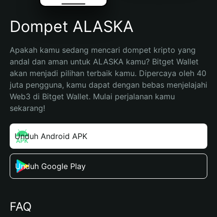
Dompet ALASKA
Apakah kamu sedang mencari dompet kripto yang 
andal dan aman untuk ALASKA kamu? Bitget Wallet 
akan menjadi pilihan terbaik kamu. Dipercaya oleh 40 
juta pengguna, kamu dapat dengan bebas menjelajahi 
Web3 di Bitget Wallet. Mulai perjalanan kamu 
sekarang!
Unduh Android APK
Unduh Google Play
FAQ