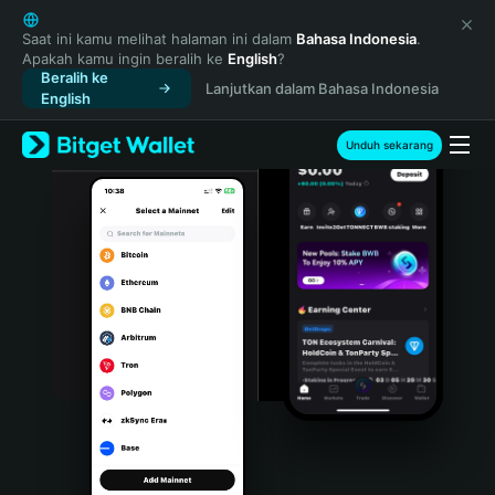
English
日本語
Saat ini kamu melihat halaman ini dalam
Bahasa Indonesia
.
Apakah kamu ingin beralih ke
English
?
Tiếng Việt
Beralih ke
Lanjutkan dalam Bahasa Indonesia
Русский
English
Español (Latinoamérica)
Türkçe
Unduh sekarang
Italiano
Français
Deutsch
简体中文
繁體中文
Português (Portugal)
Bahasa Indonesia
ภาษาไทย
हिन्दी
বাংলা
Español
Português (Brasil)
Español (Argentina)