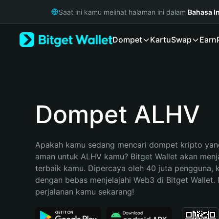
English
Saat ini kamu melihat halaman ini dalam
Bahasa I
日本語
Tiếng Việt
Dompet
Kartu
Swap
Earn
Русский
Español (Latinoamérica)
Türkçe
Italiano
Français
Deutsch
Dompet ALHV
简体中文
繁體中文
Português (Portugal)
Apakah kamu sedang mencari dompet kripto yang
Bahasa Indonesia
aman untuk ALHV kamu? Bitget Wallet akan menjad
ภาษาไทย
terbaik kamu. Dipercaya oleh 40 juta pengguna, 
हिन्दी
dengan bebas menjelajahi Web3 di Bitget Wallet. M
বাংলা
perjalanan kamu sekarang!
Español
Português (Brasil)
Español (Argentina)