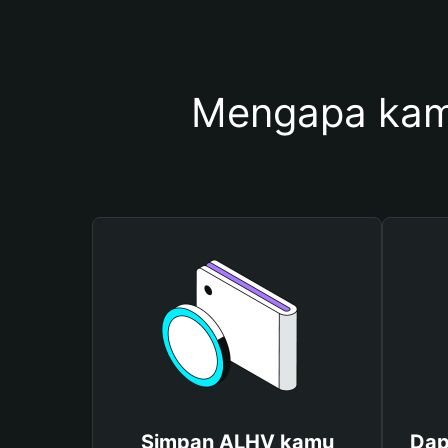
Mengapa kam
Simpan ALHV kamu
Dap