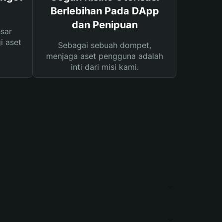
Berlebihan Pada DApp
dan Penipuan
sar
i aset
Sebagai sebuah dompet,
menjaga aset pengguna adalah
inti dari misi kami.