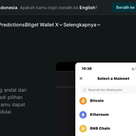
ndonesia
. Apakah kamu ingin beralih ke
English
?
Beralih ke
Predictions
Bitget Wallet X
Selengkapnya
 andal dan 
i pilihan 
kamu dapat 
ulai 