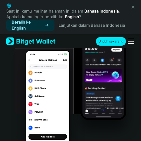
English
日本語
Saat ini kamu melihat halaman ini dalam
Bahasa Indonesia
.
Apakah kamu ingin beralih ke
English
?
Tiếng Việt
Beralih ke
Lanjutkan dalam Bahasa Indonesia
Русский
English
Español (Latinoamérica)
Türkçe
Unduh sekarang
Italiano
Français
Deutsch
简体中文
繁體中文
Português (Portugal)
Bahasa Indonesia
ภาษาไทย
हिन्दी
বাংলা
Español
Português (Brasil)
Español (Argentina)