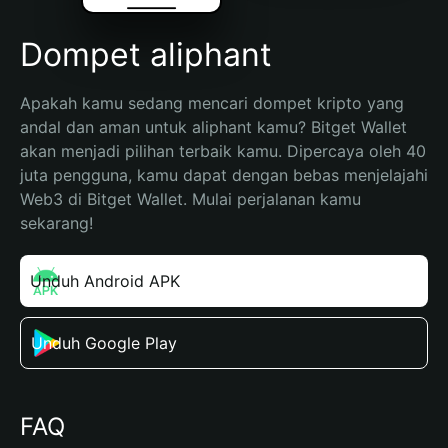
Dompet aliphant
Apakah kamu sedang mencari dompet kripto yang 
andal dan aman untuk aliphant kamu? Bitget Wallet 
akan menjadi pilihan terbaik kamu. Dipercaya oleh 40 
juta pengguna, kamu dapat dengan bebas menjelajahi 
Web3 di Bitget Wallet. Mulai perjalanan kamu 
sekarang!
Unduh Android APK
Unduh Google Play
FAQ