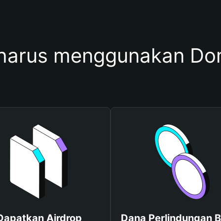
harus menggunakan Do
Dapatkan Airdrop
Dana Perlindungan B