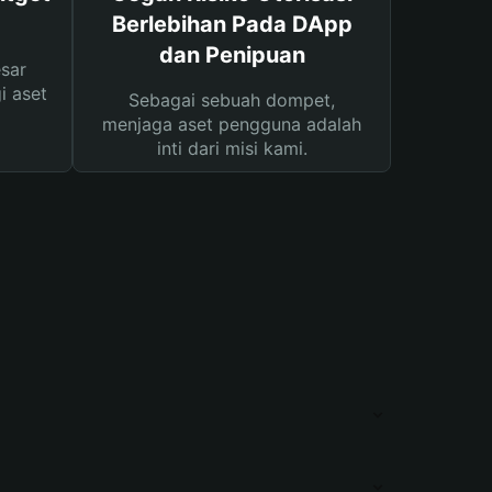
Berlebihan Pada DApp
dan Penipuan
sar
i aset
Sebagai sebuah dompet,
menjaga aset pengguna adalah
inti dari misi kami.