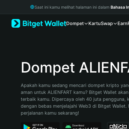
English
Saat ini kamu melihat halaman ini dalam
Bahasa I
日本語
Tiếng Việt
Dompet
Kartu
Swap
Earn
Русский
Español (Latinoamérica)
Türkçe
Italiano
Français
Deutsch
Dompet ALIEN
简体中文
繁體中文
Português (Portugal)
Apakah kamu sedang mencari dompet kripto yang
Bahasa Indonesia
aman untuk ALIENFART kamu? Bitget Wallet akan m
ภาษาไทย
terbaik kamu. Dipercaya oleh 40 juta pengguna, 
हिन्दी
dengan bebas menjelajahi Web3 di Bitget Wallet. M
বাংলা
perjalanan kamu sekarang!
Español
Português (Brasil)
Español (Argentina)