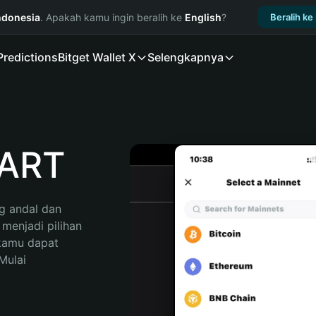
ndonesia
. Apakah kamu ingin beralih ke
English
?
Beralih ke
Predictions
Bitget Wallet X
Selengkapnya
FART
 andal dan 
enjadi pilihan 
kamu dapat 
ulai 