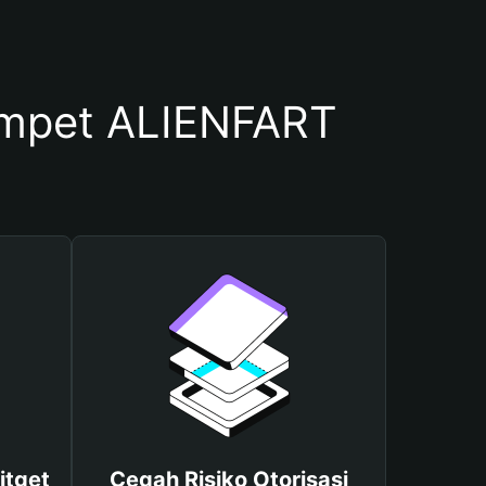
mpet ALIENFART
itget
Cegah Risiko Otorisasi