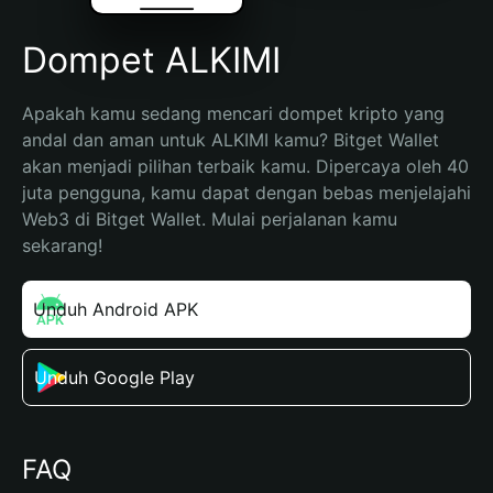
Dompet ALKIMI
Apakah kamu sedang mencari dompet kripto yang 
andal dan aman untuk ALKIMI kamu? Bitget Wallet 
akan menjadi pilihan terbaik kamu. Dipercaya oleh 40 
juta pengguna, kamu dapat dengan bebas menjelajahi 
Web3 di Bitget Wallet. Mulai perjalanan kamu 
sekarang!
Unduh Android APK
Unduh Google Play
FAQ