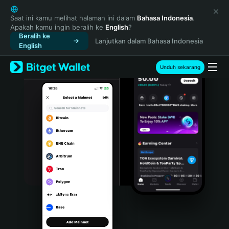
English
日本語
Saat ini kamu melihat halaman ini dalam
Bahasa Indonesia
.
Apakah kamu ingin beralih ke
English
?
Tiếng Việt
Beralih ke
Lanjutkan dalam Bahasa Indonesia
Русский
English
Español (Latinoamérica)
Türkçe
Unduh sekarang
Italiano
Français
Deutsch
简体中文
繁體中文
Português (Portugal)
Bahasa Indonesia
ภาษาไทย
हिन्दी
বাংলা
Español
Português (Brasil)
Español (Argentina)