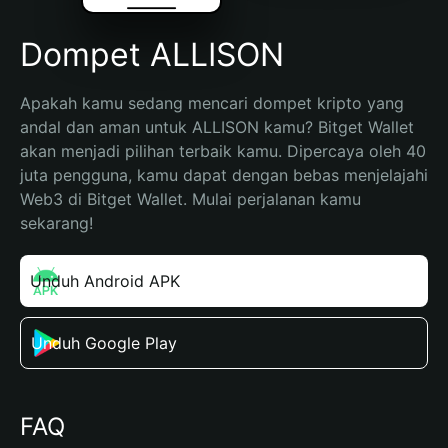
Dompet ALLISON
Apakah kamu sedang mencari dompet kripto yang 
andal dan aman untuk ALLISON kamu? Bitget Wallet 
akan menjadi pilihan terbaik kamu. Dipercaya oleh 40 
juta pengguna, kamu dapat dengan bebas menjelajahi 
Web3 di Bitget Wallet. Mulai perjalanan kamu 
sekarang!
Unduh Android APK
Unduh Google Play
FAQ