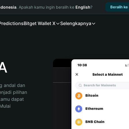
ndonesia
. Apakah kamu ingin beralih ke
English
?
Beralih ke
Predictions
Bitget Wallet X
Selengkapnya
A
 andal dan 
adi pilihan 
kamu dapat 
ulai 