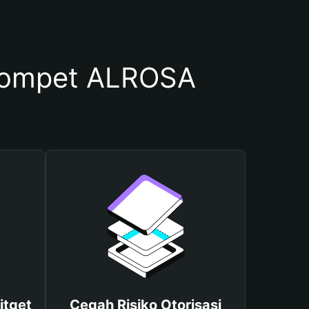
Dompet ALROSA
itget
Cegah Risiko Otorisasi