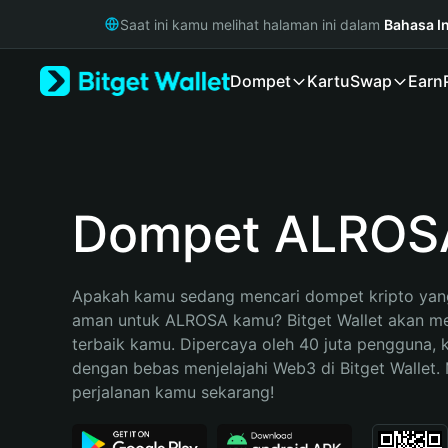
English
Saat ini kamu melihat halaman ini dalam
Bahasa I
日本語
Tiếng Việt
Dompet
Kartu
Swap
Earn
Русский
Español (Latinoamérica)
Türkçe
Italiano
Français
Deutsch
Dompet ALROS
简体中文
繁體中文
Português (Portugal)
Apakah kamu sedang mencari dompet kripto yang
Bahasa Indonesia
aman untuk ALROSA kamu? Bitget Wallet akan menj
ภาษาไทย
terbaik kamu. Dipercaya oleh 40 juta pengguna, 
हिन्दी
dengan bebas menjelajahi Web3 di Bitget Wallet. M
বাংলা
perjalanan kamu sekarang!
Español
Português (Brasil)
Español (Argentina)