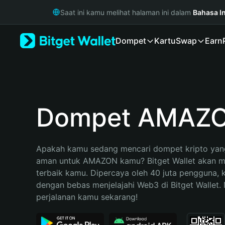
English
Saat ini kamu melihat halaman ini dalam
Bahasa I
日本語
Tiếng Việt
Dompet
Kartu
Swap
Earn
Русский
Español (Latinoamérica)
Türkçe
Italiano
Français
Deutsch
Dompet AMAZ
简体中文
繁體中文
Português (Portugal)
Apakah kamu sedang mencari dompet kripto yang
Bahasa Indonesia
aman untuk AMAZON kamu? Bitget Wallet akan men
ภาษาไทย
terbaik kamu. Dipercaya oleh 40 juta pengguna, 
हिन्दी
dengan bebas menjelajahi Web3 di Bitget Wallet. M
বাংলা
perjalanan kamu sekarang!
Español
Português (Brasil)
Español (Argentina)