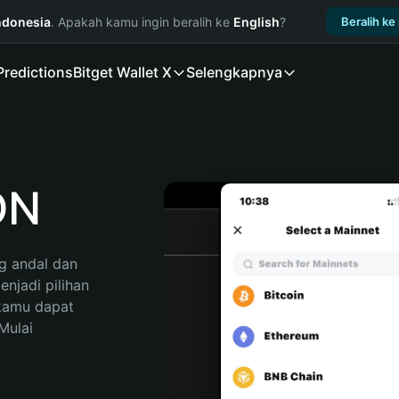
ndonesia
. Apakah kamu ingin beralih ke
English
?
Beralih ke
Predictions
Bitget Wallet X
Selengkapnya
ON
 andal dan 
jadi pilihan 
kamu dapat 
ulai 