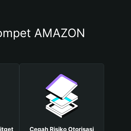
Dompet AMAZON
itget
Cegah Risiko Otorisasi