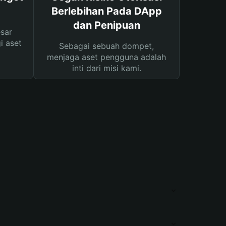
Berlebihan Pada DApp
dan Penipuan
sar
i aset
Sebagai sebuah dompet,
menjaga aset pengguna adalah
inti dari misi kami.