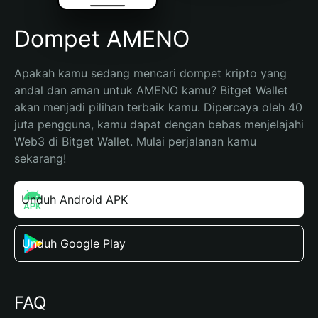
Dompet AMENO
Apakah kamu sedang mencari dompet kripto yang 
andal dan aman untuk AMENO kamu? Bitget Wallet 
akan menjadi pilihan terbaik kamu. Dipercaya oleh 40 
juta pengguna, kamu dapat dengan bebas menjelajahi 
Web3 di Bitget Wallet. Mulai perjalanan kamu 
sekarang!
Unduh Android APK
Unduh Google Play
FAQ