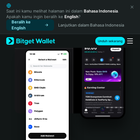
English
日本語
Saat ini kamu melihat halaman ini dalam
Bahasa Indonesia
.
Apakah kamu ingin beralih ke
English
?
Tiếng Việt
Beralih ke
Lanjutkan dalam Bahasa Indonesia
Русский
English
Español (Latinoamérica)
Türkçe
Unduh sekarang
Italiano
Français
Deutsch
简体中文
繁體中文
Português (Portugal)
Bahasa Indonesia
ภาษาไทย
हिन्दी
বাংলা
Español
Português (Brasil)
Español (Argentina)