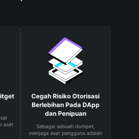
itget
Cegah Risiko Otorisasi
Berlebihan Pada DApp
dan Penipuan
sar
i aset
Sebagai sebuah dompet,
menjaga aset pengguna adalah