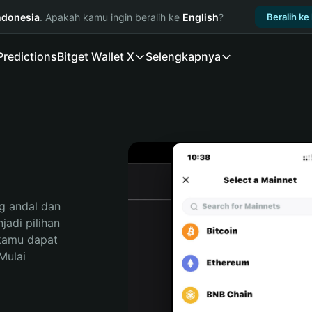
ndonesia
. Apakah kamu ingin beralih ke
English
?
Beralih ke
Predictions
Bitget Wallet X
Selengkapnya
 andal dan 
di pilihan 
kamu dapat 
ulai 