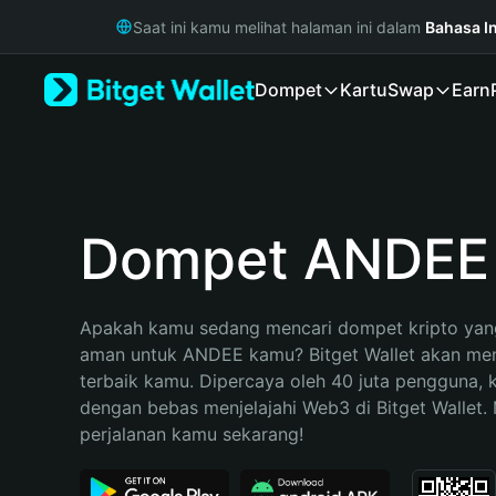
English
Saat ini kamu melihat halaman ini dalam
Bahasa I
日本語
Tiếng Việt
Dompet
Kartu
Swap
Earn
Русский
Español (Latinoamérica)
Türkçe
Italiano
Français
Deutsch
Dompet ANDEE
简体中文
繁體中文
Português (Portugal)
Apakah kamu sedang mencari dompet kripto yang
Bahasa Indonesia
aman untuk ANDEE kamu? Bitget Wallet akan menja
ภาษาไทย
terbaik kamu. Dipercaya oleh 40 juta pengguna, 
हिन्दी
dengan bebas menjelajahi Web3 di Bitget Wallet. M
বাংলা
perjalanan kamu sekarang!
Español
Português (Brasil)
Español (Argentina)