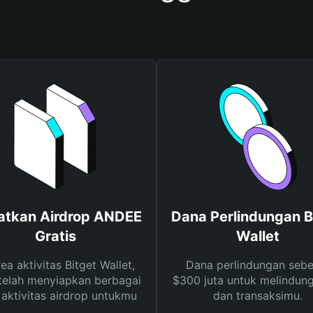
atkan Airdrop ANDEE
Dana Perlindungan B
Gratis
Wallet
rea aktivitas Bitget Wallet,
Dana perlindungan sebe
telah menyiapkan berbagai
$300 juta untuk melindung
s aktivitas airdrop untukmu
dan transaksimu.