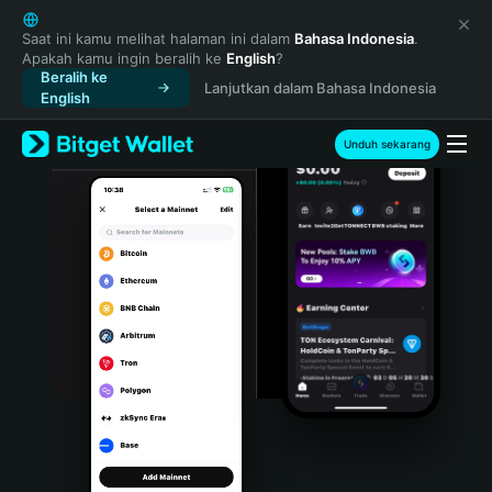
English
日本語
Saat ini kamu melihat halaman ini dalam
Bahasa Indonesia
.
Apakah kamu ingin beralih ke
English
?
Tiếng Việt
Beralih ke
Lanjutkan dalam Bahasa Indonesia
Русский
English
Español (Latinoamérica)
Türkçe
Unduh sekarang
Italiano
Français
Deutsch
简体中文
繁體中文
Português (Portugal)
Bahasa Indonesia
ภาษาไทย
हिन्दी
বাংলা
Español
Português (Brasil)
Español (Argentina)