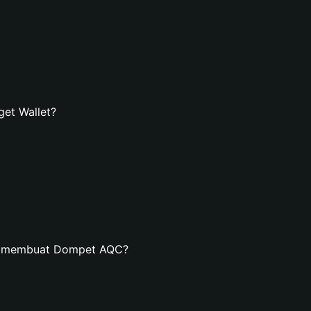
et Wallet?
an membuat Dompet AQC?