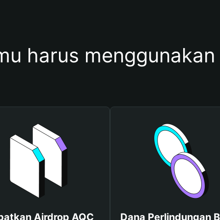
mu harus menggunakan
patkan Airdrop AQC
Dana Perlindungan B