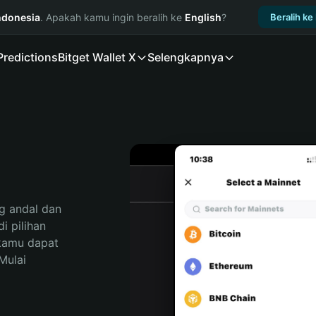
ndonesia
. Apakah kamu ingin beralih ke
English
?
Beralih ke
Predictions
Bitget Wallet X
Selengkapnya
 andal dan 
 pilihan 
kamu dapat 
ulai 