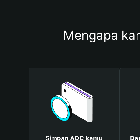
Mengapa ka
Simpan AQC kamu
Da