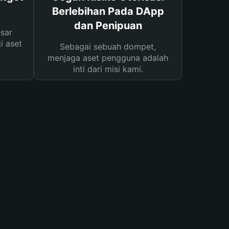
Berlebihan Pada DApp
dan Penipuan
sar
i aset
Sebagai sebuah dompet,
menjaga aset pengguna adalah
inti dari misi kami.