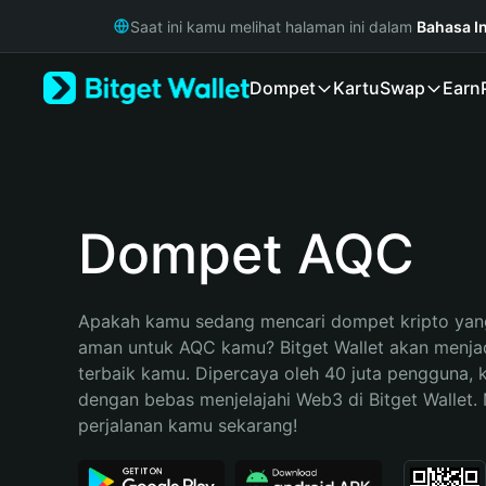
English
Saat ini kamu melihat halaman ini dalam
Bahasa I
日本語
Tiếng Việt
Dompet
Kartu
Swap
Earn
Русский
Español (Latinoamérica)
Türkçe
Italiano
Français
Deutsch
Dompet AQC
简体中文
繁體中文
Português (Portugal)
Apakah kamu sedang mencari dompet kripto yang
Bahasa Indonesia
aman untuk AQC kamu? Bitget Wallet akan menjadi
ภาษาไทย
terbaik kamu. Dipercaya oleh 40 juta pengguna, 
हिन्दी
dengan bebas menjelajahi Web3 di Bitget Wallet. M
বাংলা
perjalanan kamu sekarang!
Español
Português (Brasil)
Español (Argentina)