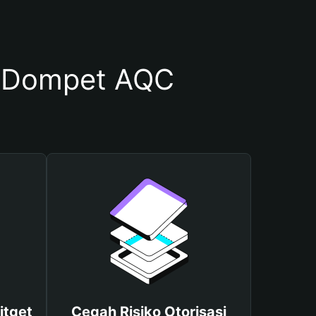
 Dompet AQC
itget
Cegah Risiko Otorisasi