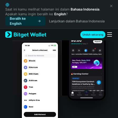
English
日本語
Saat ini kamu melihat halaman ini dalam
Bahasa Indonesia
.
Apakah kamu ingin beralih ke
English
?
Tiếng Việt
Beralih ke
Lanjutkan dalam Bahasa Indonesia
Русский
English
Español (Latinoamérica)
Türkçe
Unduh sekarang
Italiano
Français
Deutsch
简体中文
繁體中文
Português (Portugal)
Bahasa Indonesia
ภาษาไทย
हिन्दी
বাংলা
Español
Português (Brasil)
Español (Argentina)