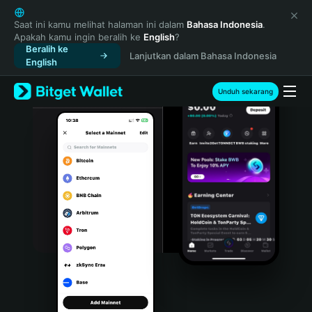
English
日本語
Saat ini kamu melihat halaman ini dalam
Bahasa Indonesia
.
Apakah kamu ingin beralih ke
English
?
Tiếng Việt
Beralih ke
Lanjutkan dalam Bahasa Indonesia
Русский
English
Español (Latinoamérica)
Türkçe
Unduh sekarang
Italiano
Français
Deutsch
简体中文
繁體中文
Português (Portugal)
Bahasa Indonesia
ภาษาไทย
हिन्दी
বাংলা
Español
Português (Brasil)
Español (Argentina)