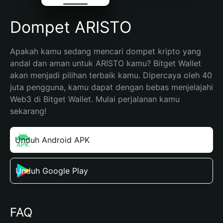
Dompet ARISTO
Apakah kamu sedang mencari dompet kripto yang 
andal dan aman untuk ARISTO kamu? Bitget Wallet 
akan menjadi pilihan terbaik kamu. Dipercaya oleh 40 
juta pengguna, kamu dapat dengan bebas menjelajahi 
Web3 di Bitget Wallet. Mulai perjalanan kamu 
sekarang!
Unduh Android APK
Unduh Google Play
FAQ