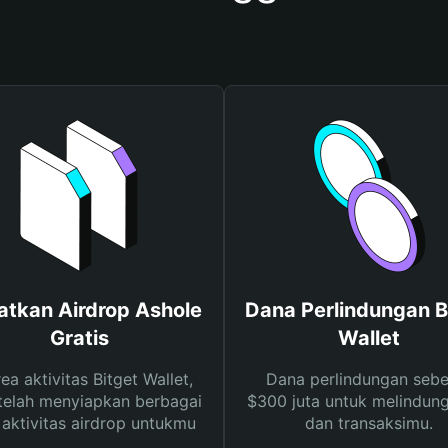
tkan Airdrop Ashole
Dana Perlindungan B
Gratis
Wallet
rea aktivitas Bitget Wallet,
Dana perlindungan sebe
telah menyiapkan berbagai
$300 juta untuk melindung
s aktivitas airdrop untukmu
dan transaksimu.