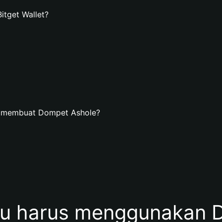
tget Wallet?
n membuat Dompet Ashole?
u harus menggunakan D