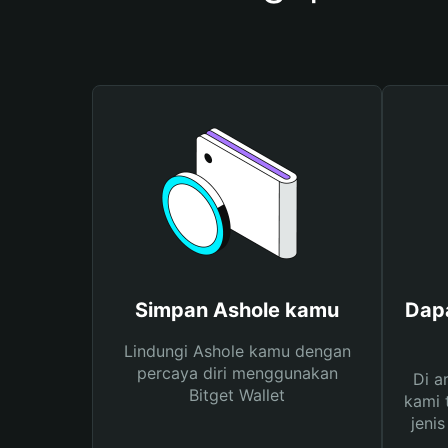
Simpan Ashole kamu
Dapa
Lindungi Ashole kamu dengan
percaya diri menggunakan
Di a
Bitget Wallet
kami 
jeni