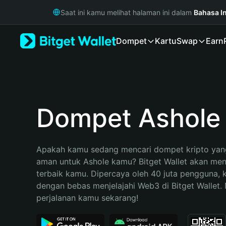
English
Saat ini kamu melihat halaman ini dalam
Bahasa I
日本語
Tiếng Việt
Dompet
Kartu
Swap
Earn
Русский
Español (Latinoamérica)
Türkçe
Italiano
Français
Deutsch
Dompet Ashole
简体中文
繁體中文
Português (Portugal)
Apakah kamu sedang mencari dompet kripto yang
Bahasa Indonesia
aman untuk Ashole kamu? Bitget Wallet akan menja
ภาษาไทย
terbaik kamu. Dipercaya oleh 40 juta pengguna, 
हिन्दी
dengan bebas menjelajahi Web3 di Bitget Wallet. M
বাংলা
perjalanan kamu sekarang!
Español
Português (Brasil)
Español (Argentina)