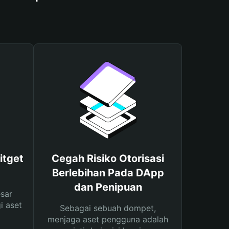
itget
Cegah Risiko Otorisasi
Berlebihan Pada DApp
dan Penipuan
sar
i aset
Sebagai sebuah dompet,
menjaga aset pengguna adalah