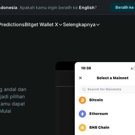
ndonesia
. Apakah kamu ingin beralih ke
English
?
Beralih ke
Predictions
Bitget Wallet X
Selengkapnya
 andal dan 
di pilihan 
kamu dapat 
ulai 