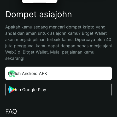
Dompet asiajohn
Apakah kamu sedang mencari dompet kripto yang 
andal dan aman untuk asiajohn kamu? Bitget Wallet 
akan menjadi pilihan terbaik kamu. Dipercaya oleh 40 
juta pengguna, kamu dapat dengan bebas menjelajahi 
Web3 di Bitget Wallet. Mulai perjalanan kamu 
sekarang!
Unduh Android APK
Unduh Google Play
FAQ