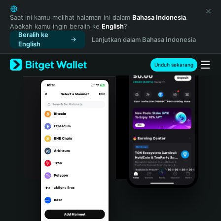
English
日本語
Saat ini kamu melihat halaman ini dalam
Bahasa Indonesia
.
Apakah kamu ingin beralih ke
English
?
Tiếng Việt
Beralih ke
Lanjutkan dalam Bahasa Indonesia
Русский
English
Español (Latinoamérica)
Türkçe
Unduh sekarang
Italiano
Français
Deutsch
简体中文
繁體中文
Português (Portugal)
Bahasa Indonesia
ภาษาไทย
हिन्दी
বাংলা
Español
Português (Brasil)
Español (Argentina)