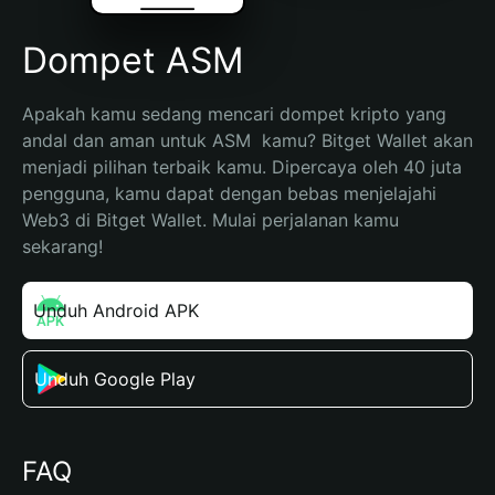
Dompet ASM
Apakah kamu sedang mencari dompet kripto yang 
andal dan aman untuk ASM  kamu? Bitget Wallet akan 
menjadi pilihan terbaik kamu. Dipercaya oleh 40 juta 
pengguna, kamu dapat dengan bebas menjelajahi 
Web3 di Bitget Wallet. Mulai perjalanan kamu 
sekarang!
Unduh Android APK
Unduh Google Play
FAQ