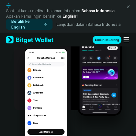
English
日本語
Saat ini kamu melihat halaman ini dalam
Bahasa Indonesia
.
Apakah kamu ingin beralih ke
English
?
Tiếng Việt
Beralih ke
Lanjutkan dalam Bahasa Indonesia
Русский
English
Español (Latinoamérica)
Türkçe
Unduh sekarang
Italiano
Français
Deutsch
简体中文
繁體中文
Português (Portugal)
Bahasa Indonesia
ภาษาไทย
हिन्दी
বাংলা
Español
Português (Brasil)
Español (Argentina)