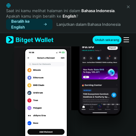
English
日本語
Saat ini kamu melihat halaman ini dalam
Bahasa Indonesia
.
Apakah kamu ingin beralih ke
English
?
Tiếng Việt
Beralih ke
Lanjutkan dalam Bahasa Indonesia
Русский
English
Español (Latinoamérica)
Türkçe
Unduh sekarang
Italiano
Français
Deutsch
简体中文
繁體中文
Português (Portugal)
Bahasa Indonesia
ภาษาไทย
हिन्दी
বাংলা
Español
Português (Brasil)
Español (Argentina)