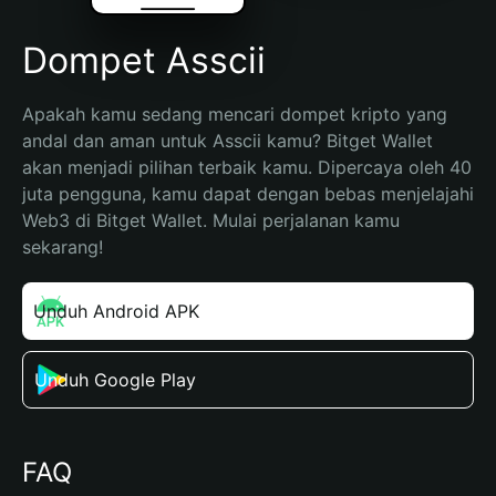
Dompet Asscii
Apakah kamu sedang mencari dompet kripto yang 
andal dan aman untuk Asscii kamu? Bitget Wallet 
akan menjadi pilihan terbaik kamu. Dipercaya oleh 40 
juta pengguna, kamu dapat dengan bebas menjelajahi 
Web3 di Bitget Wallet. Mulai perjalanan kamu 
sekarang!
Unduh Android APK
Unduh Google Play
FAQ