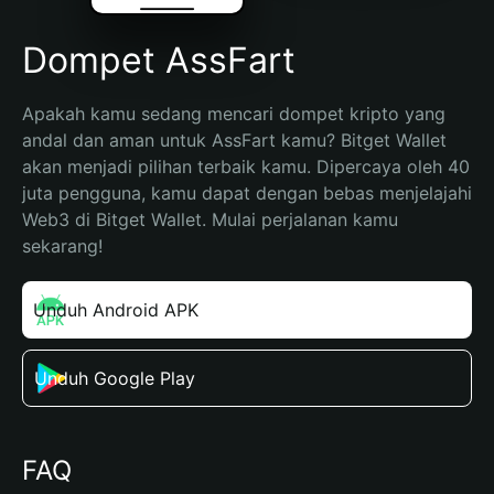
Dompet AssFart
Apakah kamu sedang mencari dompet kripto yang 
andal dan aman untuk AssFart kamu? Bitget Wallet 
akan menjadi pilihan terbaik kamu. Dipercaya oleh 40 
juta pengguna, kamu dapat dengan bebas menjelajahi 
Web3 di Bitget Wallet. Mulai perjalanan kamu 
sekarang!
Unduh Android APK
Unduh Google Play
FAQ