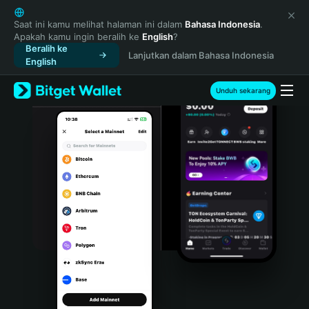
English
日本語
Saat ini kamu melihat halaman ini dalam
Bahasa Indonesia
.
Apakah kamu ingin beralih ke
English
?
Tiếng Việt
Beralih ke
Lanjutkan dalam Bahasa Indonesia
Русский
English
Español (Latinoamérica)
Türkçe
Unduh sekarang
Italiano
Français
Deutsch
简体中文
繁體中文
Português (Portugal)
Bahasa Indonesia
ภาษาไทย
हिन्दी
বাংলা
Español
Português (Brasil)
Español (Argentina)