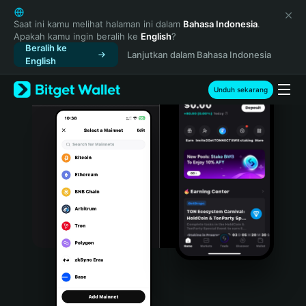
English
日本語
Saat ini kamu melihat halaman ini dalam
Bahasa Indonesia
.
Apakah kamu ingin beralih ke
English
?
Tiếng Việt
Beralih ke
Lanjutkan dalam Bahasa Indonesia
Русский
English
Español (Latinoamérica)
Türkçe
Unduh sekarang
Italiano
Français
Deutsch
简体中文
繁體中文
Português (Portugal)
Bahasa Indonesia
ภาษาไทย
हिन्दी
বাংলা
Español
Português (Brasil)
Español (Argentina)