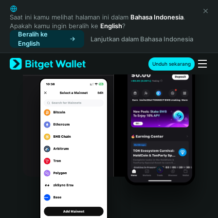
English
日本語
Saat ini kamu melihat halaman ini dalam
Bahasa Indonesia
.
Apakah kamu ingin beralih ke
English
?
Tiếng Việt
Beralih ke
Lanjutkan dalam Bahasa Indonesia
Русский
English
Español (Latinoamérica)
Türkçe
Unduh sekarang
Italiano
Français
Deutsch
简体中文
繁體中文
Português (Portugal)
Bahasa Indonesia
ภาษาไทย
हिन्दी
বাংলা
Español
Português (Brasil)
Español (Argentina)